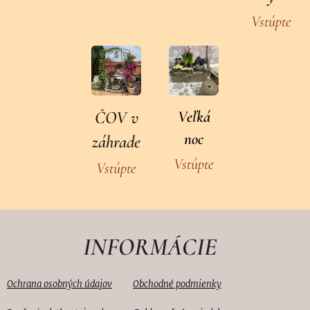
Vstúpte
ČOV v
Veľká
noc
záhrade
Vstúpte
Vstúpte
INFORMÁCIE
Ochrana osobných údajov
Obc
hodné podmienky