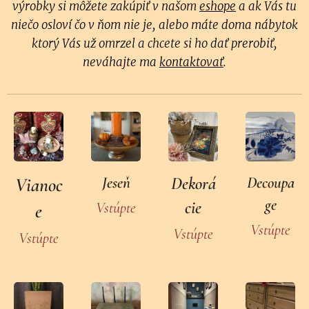
výrobky
si môžete zakúpiť v našom
eshope
a ak Vás tu
niečo osloví čo v ňom nie je, alebo máte doma nábytok
ktorý Vás už omrzel a chcete si ho dať prerobiť,
neváhajte ma
kontaktovať
.
Vianoc
Jeseň
Dekorá
Decoupa
ge
cie
Vstúpte
e
Vstúpte
Vstúpte
Vstúpte