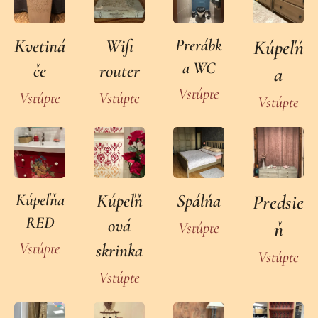
Kvetiná
Wifi
Prerábk
Kúpeľň
a WC
če
router
a
Vstúpte
Vstúpte
Vstúpte
Vstúpte
Kúpeľňa
Kúpeľň
Spálňa
Predsie
RED
ová
ň
Vstúpte
Vstúpte
skrinka
Vstúpte
Vstúpte