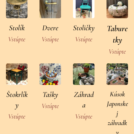
Stolík
Dvere
Stoličky
Tabure
tky
Vstúpte
Vstúpte
Vstúpte
Vstúpte
Štokrlík
Tašky
Záhrad
Kúsok
Japonske
y
a
Vstúpte
j
Vstúpte
Vstúpte
záhradk
y