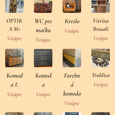
OPTIK
WC pre
Kreslo
Vitrína
A M+
Brusali
mačku
Vstúpte
Vstúpte
Vstúpte
Vstúpte
Komod
Komod
Farebn
Truhlica
a I.
a
á
Vstúpte
komoda
Vstúpte
Vstúpte
Vstúpte