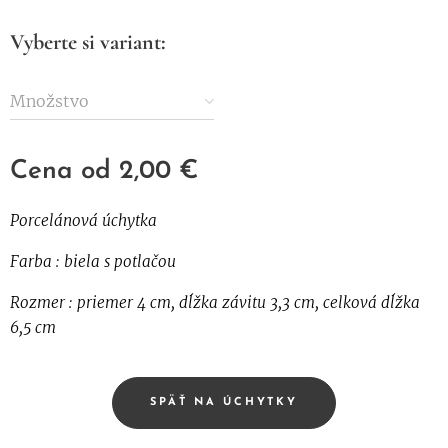
Vyberte si variant:
Množstvo
Cena od
2,00
€
Porcelánová úchytka
Farba : biela s potlačou
Rozmer : priemer 4 cm, dĺžka závitu 3,3 cm, celková dĺžka
6,5 cm
SPÄŤ NA ÚCHYTKY