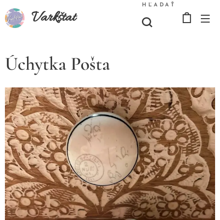
HĽADAŤ
Varkštat
Úchytka Pošta