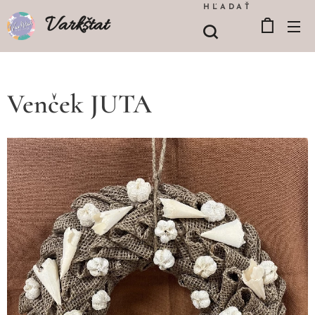
HĽADAŤ
Varkštat
Venček JUTA